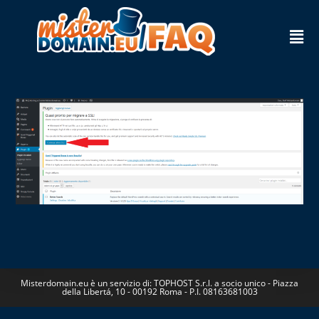
Misterdomain.eu è un servizio di: TOPHOST S.r.l. a socio unico - Piazza
della Libertá, 10 - 00192 Roma - P.I. 08163681003