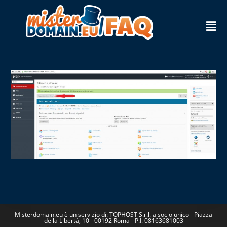
Misterdomain.eu è un servizio di: TOPHOST S.r.l. a socio unico - Piazza
della Libertá, 10 - 00192 Roma - P.I. 08163681003